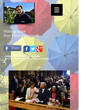
Photographe
Jean-Pierre Debernardi
Share
ORDINATION WILL CONQUER
lien de téléchargement des photos :
https://we.tl/ByOv8Hh6Jk