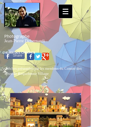
Photographe
Jean-Pierre Debernardi
CHEMIN DES CRECHES
Share
Crêches présentées par les membres du Comité des
Fêtes de Roquebrune Village